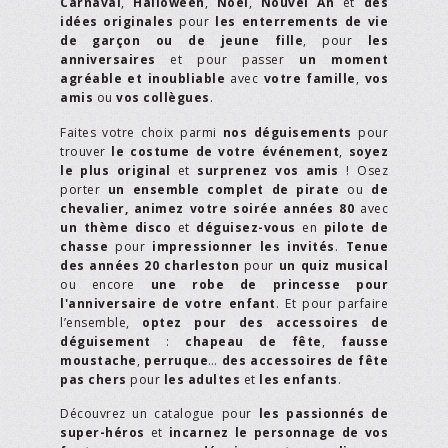
Carnaval
,
Halloween
,
Noël
,
Nouvel An
et
des
idées originales
pour
les enterrements de vie
de garçon ou de jeune fille
, pour
les
anniversaires
et pour passer
un moment
agréable et inoubliable
avec
votre famille
,
vos
amis
ou
vos collègues
.
Faites votre choix parmi
nos déguisements
pour
trouver
le costume de votre événement
,
soyez
le plus original
et
surprenez vos amis
! Osez
porter
un ensemble complet de pirate
ou
de
chevalier,
animez votre soirée années 80
avec
un thème disco
et
déguisez-vous
en
pilote de
chasse
pour
impressionner les invités
.
Tenue
des années 20 charleston
pour
un quiz musical
ou encore
une robe de princesse pour
l'anniversaire de votre enfant
. Et pour parfaire
l’ensemble,
optez pour des accessoires de
déguisement
:
chapeau de fête
,
fausse
moustache
,
perruque
…
des accessoires de fête
pas chers
pour
les adultes
et
les enfants
.
Découvrez un catalogue pour
les passionnés de
super-héros
et
incarnez le personnage de vos