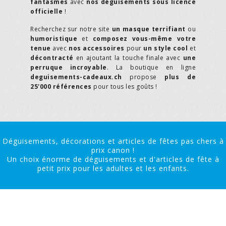
fantasmes
avec
nos déguisements sous licence
officielle
!
Recherchez sur notre site
un masque terrifiant
ou
humoristique
et
composez vous-même votre
tenue
avec
nos accessoires
pour
un style cool
et
décontracté
en ajoutant la touche finale avec
une
perruque incroyable
. La boutique en ligne
deguisements-cadeaux.ch
propose
plus de
25'000 références
pour tous les goûts !
Déguisements, décorations et articles de fêtes pas chers à
prix canon !
Un choix énorme de déguisements et d'articles de fête à
petit prix pour les adultes et les enfants.