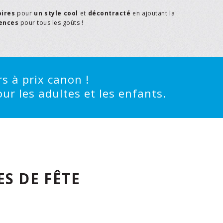
oires
pour
un style cool
et
décontracté
en ajoutant la
rences
pour tous les goûts !
s à prix canon !
ur les adultes et les enfants.
S DE FÊTE