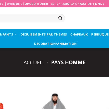
EL
|
AVENUE LÉOPOLD-ROBERT 37, CH-2300 LA CHAUX-DE-FONDS
ENFANTS
DÉGUISEMENTS PAR THÈMES
CHAPEAUX
PERRUQUE
DÉCORATION/ANIMATION
ACCUEIL
/
PAYS HOMME