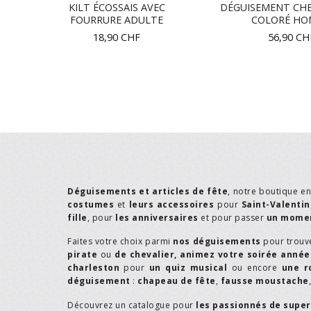
KILT ÉCOSSAIS AVEC
DÉGUISEMENT CHE
FOURRURE ADULTE
COLORÉ H
18,90
CHF
56,90
CH
Déguisements et articles de fête
, notre boutique e
costumes
et
leurs accessoires
pour
Saint-Valentin
fille
, pour
les anniversaires
et pour passer
un momen
Faites votre choix parmi
nos déguisements
pour trouv
pirate
ou
de chevalier,
animez votre soirée année
charleston
pour
un quiz musical
ou encore
une r
déguisement
:
chapeau de fête
,
fausse moustache
Découvrez un catalogue pour
les passionnés de supe