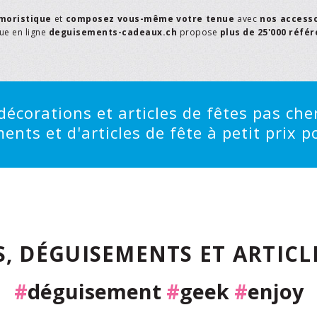
moristique
et
composez vous-même votre tenue
avec
nos access
que en ligne
deguisements-cadeaux.ch
propose
plus de 25'000 réfé
écorations et articles de fêtes pas cher
ts et d'articles de fête à petit prix po
, DÉGUISEMENTS ET ARTICLE
#
déguisement
#
geek
#
enjoy