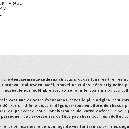
IKH ARABE
OMME
F
n ligne
deguisements-cadeaux.ch
vous propose
tous les thèmes po
,
Carnaval
,
Halloween
,
Noël
,
Nouvel An
et
des idées originales
p
t agréable et inoubliable
avec
votre famille
,
vos amis
ou
vos col
er
le costume de votre événement
,
soyez le plus original
et
surpr
s 80
avec
un thème disco
et
déguisez-vous
en
pilote de chasse
p
obe de princesse pour l'anniversaire de votre enfant
. Et pour 
,
perruque
…
des accessoires de fête pas chers
pour
les adultes
et
r-héros
et
incarnez le personnage de vos fantasmes
avec
nos dégu