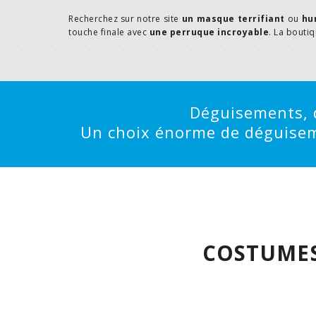
Recherchez sur notre site
un masque terrifiant
ou
hu
touche finale avec
une perruque incroyable
. La bouti
Déguisements, d
Un choix énorme de déguisemen
COSTUMES