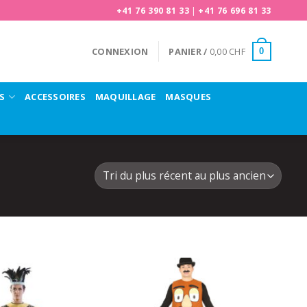
+41 76 390 81 33
|
+41 76 696 81 33
CONNEXION
PANIER /
0,00
CHF
0
S
ACCESSOIRES
MAQUILLAGE
MASQUES