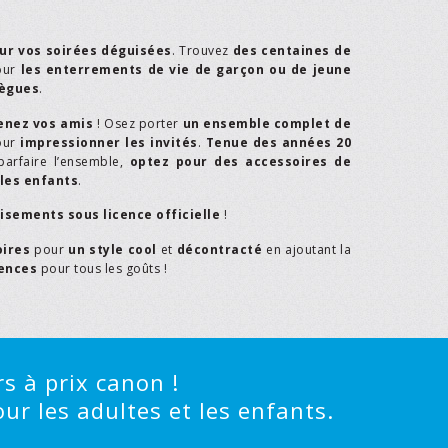
ur vos soirées déguisées
. Trouvez
des centaines de
our
les enterrements de vie de garçon ou de jeune
lègues
.
enez vos amis
! Osez porter
un ensemble complet de
our
impressionner les invités
.
Tenue des années 20
parfaire l’ensemble,
optez pour des accessoires de
les enfants
.
isements sous licence officielle
!
oires
pour
un style cool
et
décontracté
en ajoutant la
rences
pour tous les goûts !
s à prix canon !
ur les adultes et les enfants.