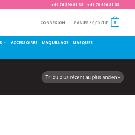
+41 76 390 81 33
|
+41 76 696 81 33
CONNEXION
PANIER /
0,00
CHF
0
S
ACCESSOIRES
MAQUILLAGE
MASQUES