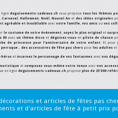
n ligne
deguisements-cadeaux.ch
vous propose
tous les thèmes po
,
Carnaval
,
Halloween
,
Noël
,
Nouvel An
et
des idées originales
p
t agréable et inoubliable
avec
votre famille
,
vos amis
ou
vos col
er
le costume de votre événement
,
soyez le plus original
et
surpr
s 80
avec
un thème disco
et
déguisez-vous
en
pilote de chasse
p
obe de princesse pour l'anniversaire de votre enfant
. Et pour 
,
perruque
…
des accessoires de fête pas chers
pour
les adultes
et
r-héros
et
incarnez le personnage de vos fantasmes
avec
nos dégu
moristique
et
composez vous-même votre tenue
avec
nos access
que en ligne
deguisements-cadeaux.ch
propose
plus de 25'000 réfé
écorations et articles de fêtes pas cher
ts et d'articles de fête à petit prix po