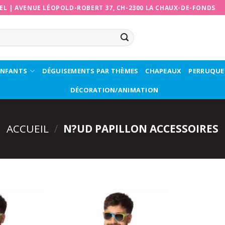
EL
|
AVENUE LÉOPOLD-ROBERT 37, CH-2300 LA CHAUX-DE-FONDS
ENFANTS
DÉGUISEMENTS PAR THÈMES
CHAPEAUX
PERRUQUE
DÉCORATION/ANIMATION
ACCUEIL
/
N?UD PAPILLON ACCESSOIRES