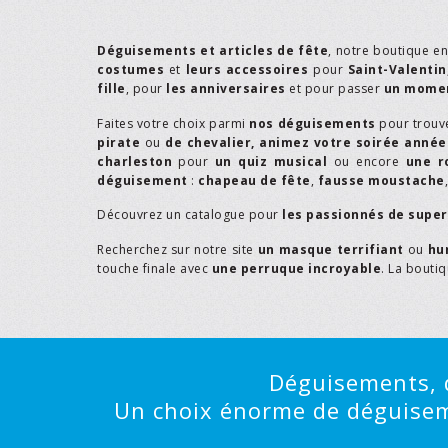
Déguisements et articles de fête
, notre boutique e
costumes
et
leurs accessoires
pour
Saint-Valentin
fille
, pour
les anniversaires
et pour passer
un momen
Faites votre choix parmi
nos déguisements
pour trouv
pirate
ou
de chevalier,
animez votre soirée année
charleston
pour
un quiz musical
ou encore
une r
déguisement
:
chapeau de fête
,
fausse moustache
Découvrez un catalogue pour
les passionnés de supe
Recherchez sur notre site
un masque terrifiant
ou
hu
touche finale avec
une perruque incroyable
. La bouti
Déguisements, d
Un choix énorme de déguisemen