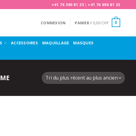
+41 76 390 81 33
|
+41 76 696 81 33
CONNEXION
PANIER /
0,00
CHF
0
S
ACCESSOIRES
MAQUILLAGE
MASQUES
MME