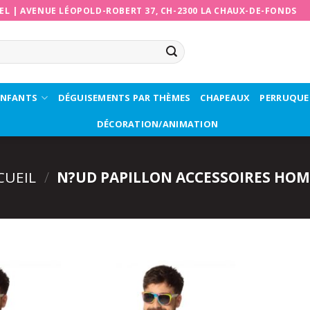
EL
|
AVENUE LÉOPOLD-ROBERT 37, CH-2300 LA CHAUX-DE-FONDS
ENFANTS
DÉGUISEMENTS PAR THÈMES
CHAPEAUX
PERRUQUE
DÉCORATION/ANIMATION
CUEIL
/
N?UD PAPILLON ACCESSOIRES HO