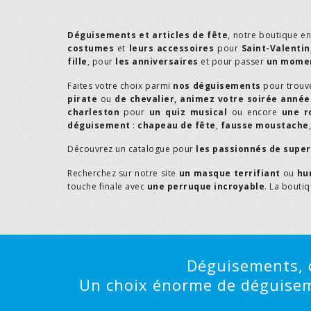
Déguisements et articles de fête
, notre boutique e
costumes
et
leurs accessoires
pour
Saint-Valentin
fille
, pour
les anniversaires
et pour passer
un momen
Faites votre choix parmi
nos déguisements
pour trouv
pirate
ou
de chevalier,
animez votre soirée année
charleston
pour
un quiz musical
ou encore
une r
déguisement
:
chapeau de fête
,
fausse moustache
Découvrez un catalogue pour
les passionnés de supe
Recherchez sur notre site
un masque terrifiant
ou
hu
touche finale avec
une perruque incroyable
. La bouti
Déguisements, d
Un choix énorme de déguisemen