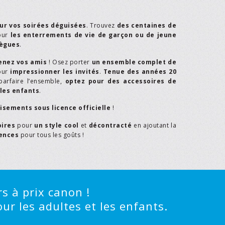
ur vos soirées déguisées
. Trouvez
des centaines de
our
les enterrements de vie de garçon ou de jeune
lègues
.
enez vos amis
! Osez porter
un ensemble complet de
our
impressionner les invités
.
Tenue des années 20
parfaire l’ensemble,
optez pour des accessoires de
les enfants
.
isements sous licence officielle
!
oires
pour
un style cool
et
décontracté
en ajoutant la
rences
pour tous les goûts !
s à prix canon !
ur les adultes et les enfants.