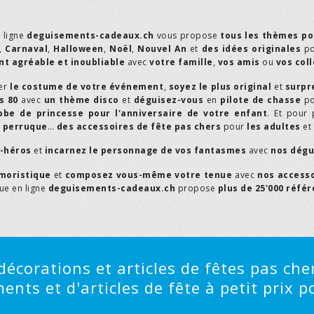
n ligne
deguisements-cadeaux.ch
vous propose
tous les thèmes po
,
Carnaval
,
Halloween
,
Noël
,
Nouvel An
et
des idées originales
p
t agréable et inoubliable
avec
votre famille
,
vos amis
ou
vos col
er
le costume de votre événement
,
soyez le plus original
et
surpr
s 80
avec
un thème disco
et
déguisez-vous
en
pilote de chasse
p
obe de princesse pour l'anniversaire de votre enfant
. Et pour 
,
perruque
…
des accessoires de fête pas chers
pour
les adultes
et
r-héros
et
incarnez le personnage de vos fantasmes
avec
nos dégu
moristique
et
composez vous-même votre tenue
avec
nos access
que en ligne
deguisements-cadeaux.ch
propose
plus de 25'000 réfé
écorations et articles de fêtes pas cher
ts et d'articles de fête à petit prix po