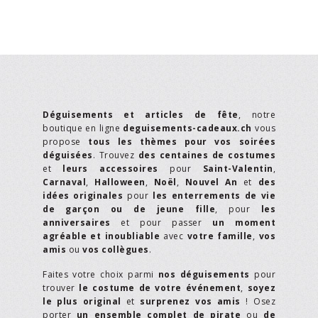
Déguisements et articles de fête
, notre
boutique en ligne
deguisements-cadeaux.ch
vous
propose
tous les thèmes pour vos soirées
déguisées
. Trouvez
des centaines de costumes
et
leurs accessoires
pour
Saint-Valentin
,
Carnaval
,
Halloween
,
Noël
,
Nouvel An
et
des
idées originales
pour
les enterrements de vie
de garçon ou de jeune fille
, pour
les
anniversaires
et pour passer
un moment
agréable et inoubliable
avec
votre famille
,
vos
amis
ou
vos collègues
.
Faites votre choix parmi
nos déguisements
pour
trouver
le costume de votre événement
,
soyez
le plus original
et
surprenez vos amis
! Osez
porter
un ensemble complet de pirate
ou
de