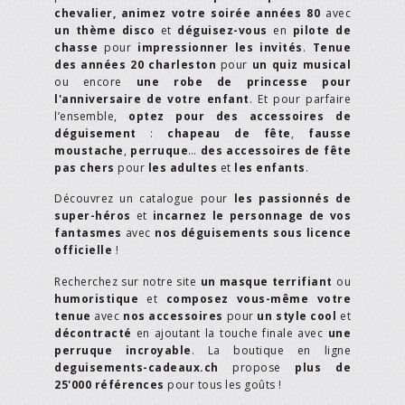
chevalier,
animez votre soirée années 80
avec
un thème disco
et
déguisez-vous
en
pilote de
chasse
pour
impressionner les invités
.
Tenue
des années 20 charleston
pour
un quiz musical
ou encore
une robe de princesse pour
l'anniversaire de votre enfant
. Et pour parfaire
l’ensemble,
optez pour des accessoires de
déguisement
:
chapeau de fête
,
fausse
moustache
,
perruque
…
des accessoires de fête
pas chers
pour
les adultes
et
les enfants
.
Découvrez un catalogue pour
les passionnés de
super-héros
et
incarnez le personnage de vos
fantasmes
avec
nos déguisements sous licence
officielle
!
Recherchez sur notre site
un masque terrifiant
ou
humoristique
et
composez vous-même votre
tenue
avec
nos accessoires
pour
un style cool
et
décontracté
en ajoutant la touche finale avec
une
perruque incroyable
. La boutique en ligne
deguisements-cadeaux.ch
propose
plus de
25'000 références
pour tous les goûts !