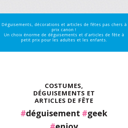
Déguisements, décorations et articles de fêtes pas chers à
prix canon !
Un choix énorme de déguisements et d'articles de fête à
petit prix pour les adultes et les enfants.
COSTUMES,
DÉGUISEMENTS ET
ARTICLES DE FÊTE
#
déguisement
#
geek
#
enjoy