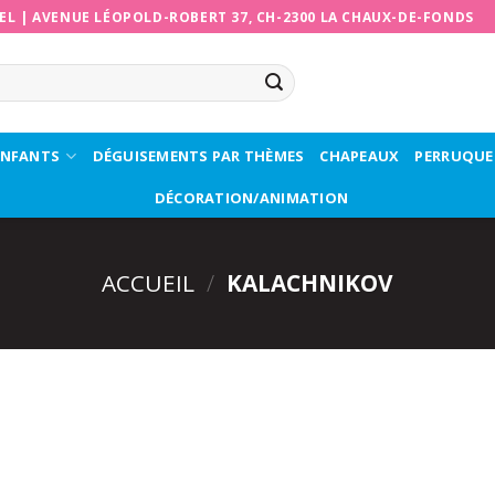
EL
|
AVENUE LÉOPOLD-ROBERT 37, CH-2300 LA CHAUX-DE-FONDS
ENFANTS
DÉGUISEMENTS PAR THÈMES
CHAPEAUX
PERRUQUE
DÉCORATION/ANIMATION
ACCUEIL
/
KALACHNIKOV