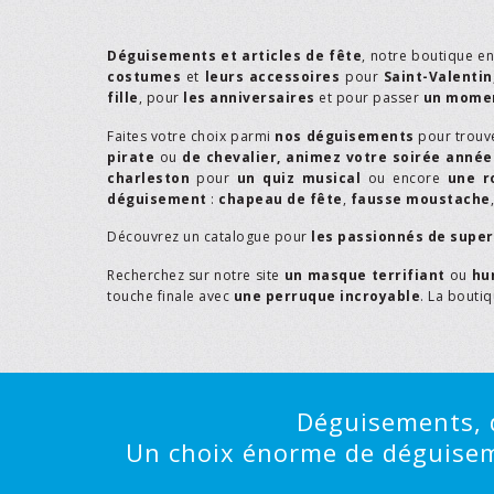
Déguisements et articles de fête
, notre boutique e
costumes
et
leurs accessoires
pour
Saint-Valentin
fille
, pour
les anniversaires
et pour passer
un momen
Faites votre choix parmi
nos déguisements
pour trouv
pirate
ou
de chevalier,
animez votre soirée année
charleston
pour
un quiz musical
ou encore
une r
déguisement
:
chapeau de fête
,
fausse moustache
Découvrez un catalogue pour
les passionnés de supe
Recherchez sur notre site
un masque terrifiant
ou
hu
touche finale avec
une perruque incroyable
. La bouti
Déguisements, d
Un choix énorme de déguisemen