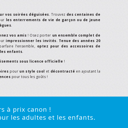
ur vos soirées déguisées
. Trouvez
des centaines de
our
les enterrements de vie de garçon ou de jeune
lègues
.
enez vos amis
! Osez porter
un ensemble complet de
our
impressionner les invités
.
Tenue des années 20
parfaire l’ensemble,
optez pour des accessoires de
les enfants
.
isements sous licence officielle
!
oires
pour
un style cool
et
décontracté
en ajoutant la
rences
pour tous les goûts !
s à prix canon !
ur les adultes et les enfants.