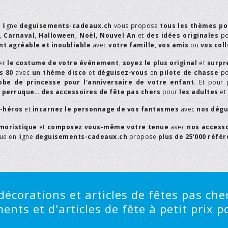
n ligne
deguisements-cadeaux.ch
vous propose
tous les thèmes po
,
Carnaval
,
Halloween
,
Noël
,
Nouvel An
et
des idées originales
p
t agréable et inoubliable
avec
votre famille
,
vos amis
ou
vos col
er
le costume de votre événement
,
soyez le plus original
et
surpr
s 80
avec
un thème disco
et
déguisez-vous
en
pilote de chasse
p
obe de princesse pour l'anniversaire de votre enfant
. Et pour 
,
perruque
…
des accessoires de fête pas chers
pour
les adultes
et
r-héros
et
incarnez le personnage de vos fantasmes
avec
nos dégu
moristique
et
composez vous-même votre tenue
avec
nos access
que en ligne
deguisements-cadeaux.ch
propose
plus de 25'000 réfé
écorations et articles de fêtes pas cher
ts et d'articles de fête à petit prix po