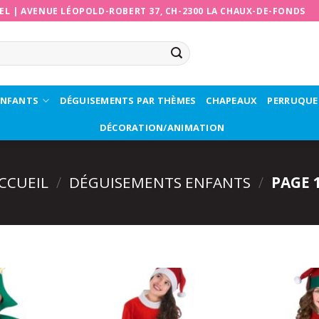
EL
|
AVENUE LÉOPOLD-ROBERT 37, CH-2300 LA CHAUX-DE-FONDS
ENFANTS
DÉGUISEMENTS PAR THÈMES
CHAPEAUX
PERRUQUE
DÉCORATION/ANIMATION
CCUEIL
/
DÉGUISEMENTS ENFANTS
/
PAGE 