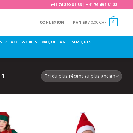
+41 76 390 81 33
|
+41 76 696 81 33
CONNEXION
PANIER /
0,00
CHF
0
S
ACCESSOIRES
MAQUILLAGE
MASQUES
11