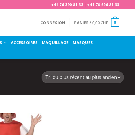
+41 76 390 81 33
|
+41 76 696 81 33
CONNEXION
PANIER /
0,00
CHF
0
S
ACCESSOIRES
MAQUILLAGE
MASQUES