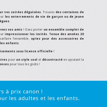
ur vos soirées déguisées
. Trouvez
des centaines de
our
les enterrements de vie de garçon ou de jeune
lègues
.
enez vos amis
! Osez porter
un ensemble complet de
our
impressionner les invités
.
Tenue des années 20
parfaire l’ensemble,
optez pour des accessoires de
les enfants
.
isements sous licence officielle
!
oires
pour
un style cool
et
décontracté
en ajoutant la
rences
pour tous les goûts !
s à prix canon !
ur les adultes et les enfants.