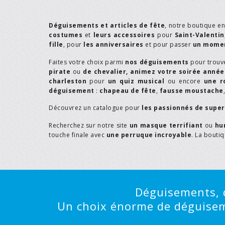
Déguisements et articles de fête
, notre boutique e
costumes
et
leurs accessoires
pour
Saint-Valentin
fille
, pour
les anniversaires
et pour passer
un momen
Faites votre choix parmi
nos déguisements
pour trouv
pirate
ou
de chevalier,
animez votre soirée année
charleston
pour
un quiz musical
ou encore
une r
déguisement
:
chapeau de fête
,
fausse moustache
Découvrez un catalogue pour
les passionnés de supe
Recherchez sur notre site
un masque terrifiant
ou
hu
touche finale avec
une perruque incroyable
. La bouti
Déguisements, d
Un choix énorme de déguisemen