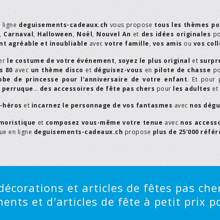
n ligne
deguisements-cadeaux.ch
vous propose
tous les thèmes po
,
Carnaval
,
Halloween
,
Noël
,
Nouvel An
et
des idées originales
p
t agréable et inoubliable
avec
votre famille
,
vos amis
ou
vos col
er
le costume de votre événement
,
soyez le plus original
et
surpr
s 80
avec
un thème disco
et
déguisez-vous
en
pilote de chasse
p
obe de princesse pour l'anniversaire de votre enfant
. Et pour 
,
perruque
…
des accessoires de fête pas chers
pour
les adultes
et
r-héros
et
incarnez le personnage de vos fantasmes
avec
nos dégu
moristique
et
composez vous-même votre tenue
avec
nos access
que en ligne
deguisements-cadeaux.ch
propose
plus de 25'000 réfé
écorations et articles de fêtes pas cher
ts et d'articles de fête à petit prix po