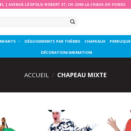
EL
|
AVENUE LÉOPOLD-ROBERT 37, CH-2300 LA CHAUX-DE-FONDS
ENFANTS
DÉGUISEMENTS PAR THÈMES
CHAPEAUX
PERRUQUE
DÉCORATION/ANIMATION
ACCUEIL
/
CHAPEAU MIXTE