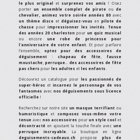
le plus original
et
surprenez vos amis
! Osez
porter
un ensemble complet de pirate
ou
de
chevalier,
animez votre soirée années 80
avec
un thème disco
et
déguisez-vous
en
pilote de
chasse
pour
impressionner les invités
.
Tenue
des années 20 charleston
pour
un quiz musical
ou encore
une robe de princesse pour
l'anniversaire de votre enfant
. Et pour parfaire
l’ensemble,
optez pour des accessoires de
déguisement
:
chapeau de fête
,
fausse
moustache
,
perruque
…
des accessoires de fête
pas chers
pour
les adultes
et
les enfants
.
Découvrez un catalogue pour
les passionnés de
super-héros
et
incarnez le personnage de vos
fantasmes
avec
nos déguisements sous licence
officielle
!
Recherchez sur notre site
un masque terrifiant
ou
humoristique
et
composez vous-même votre
tenue
avec
nos accessoires
pour
un style cool
et
décontracté
en ajoutant la touche finale avec
une
perruque incroyable
. La boutique en ligne
deguisements-cadeaux.ch
propose
plus de