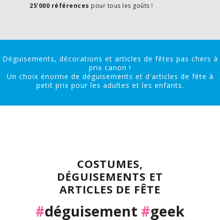
25'000 références
pour tous les goûts !
Déguisements, décorations et articles de fêtes pas chers à
prix canon !
Un choix énorme de déguisements et d'articles de fête à
petit prix pour les adultes et les enfants.
COSTUMES,
DÉGUISEMENTS ET
ARTICLES DE FÊTE
#
déguisement
#
geek