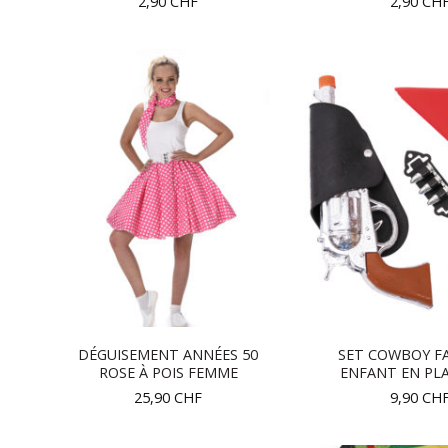
2,90
CHF
2,90
CH
DÉGUISEMENT ANNÉES 50
SET COWBOY F
ROSE À POIS FEMME
ENFANT EN PL
25,90
CHF
9,90
CH