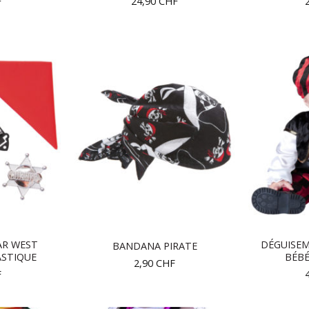
F
24,90
CHF
AR WEST
DÉGUISEM
BANDANA PIRATE
ASTIQUE
BÉBÉ
2,90
CHF
F