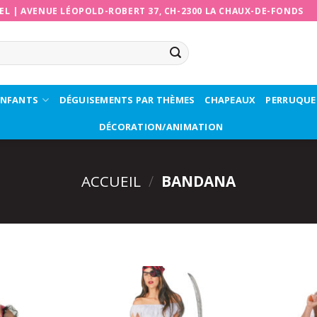
EL
|
AVENUE LÉOPOLD-ROBERT 37, CH-2300 LA CHAUX-DE-FONDS
ENFANTS
DÉGUISEMENTS PAR THÈMES
CHAPEAUX
PERRUQUE
DÉCORATION/ANIMATION
ACCUEIL
/
BANDANA