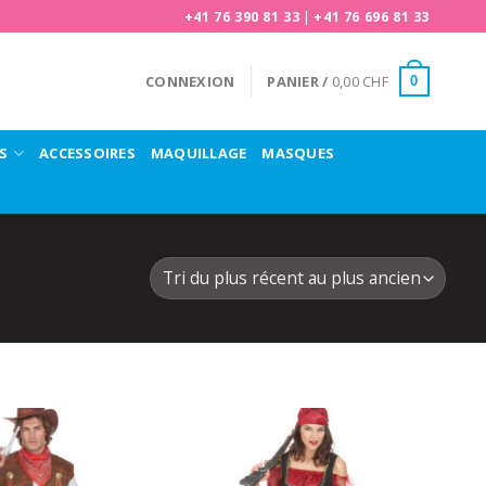
+41 76 390 81 33
|
+41 76 696 81 33
CONNEXION
PANIER /
0,00
CHF
0
S
ACCESSOIRES
MAQUILLAGE
MASQUES