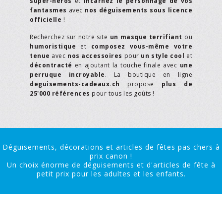
super-héros
et
incarnez le personnage de vos
fantasmes
avec
nos déguisements sous licence
officielle
!
Recherchez sur notre site
un masque terrifiant
ou
humoristique
et
composez vous-même votre
tenue
avec
nos accessoires
pour
un style cool
et
décontracté
en ajoutant la touche finale avec
une
perruque incroyable
. La boutique en ligne
deguisements-cadeaux.ch
propose
plus de
25'000 références
pour tous les goûts !
Déguisements, décorations et articles de fêtes pas chers à
prix canon !
Un choix énorme de déguisements et d'articles de fête à
petit prix pour les adultes et les enfants.