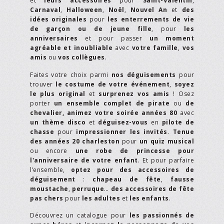
et
leurs accessoires
pour
Saint-Valentin
,
Carnaval
,
Halloween
,
Noël
,
Nouvel An
et
des
idées originales
pour
les enterrements de vie
de garçon ou de jeune fille
, pour
les
anniversaires
et pour passer
un moment
agréable et inoubliable
avec
votre famille
,
vos
amis
ou
vos collègues
.
Faites votre choix parmi
nos déguisements
pour
trouver
le costume de votre événement
,
soyez
le plus original
et
surprenez vos amis
! Osez
porter
un ensemble complet de pirate
ou
de
chevalier,
animez votre soirée années 80
avec
un thème disco
et
déguisez-vous
en
pilote de
chasse
pour
impressionner les invités
.
Tenue
des années 20 charleston
pour
un quiz musical
ou encore
une robe de princesse pour
l'anniversaire de votre enfant
. Et pour parfaire
l’ensemble,
optez pour des accessoires de
déguisement
:
chapeau de fête
,
fausse
moustache
,
perruque
…
des accessoires de fête
pas chers
pour
les adultes
et
les enfants
.
Découvrez un catalogue pour
les passionnés de