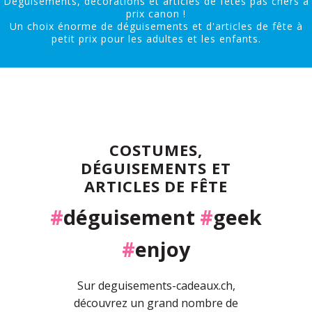
Déguisements, décorations et articles de fêtes pas chers à
prix canon !
Un choix énorme de déguisements et d'articles de fête à
petit prix pour les adultes et les enfants.
COSTUMES,
DÉGUISEMENTS ET
ARTICLES DE FÊTE
#
déguisement
#
geek
#
enjoy
Sur deguisements-cadeaux.ch,
découvrez un grand nombre de