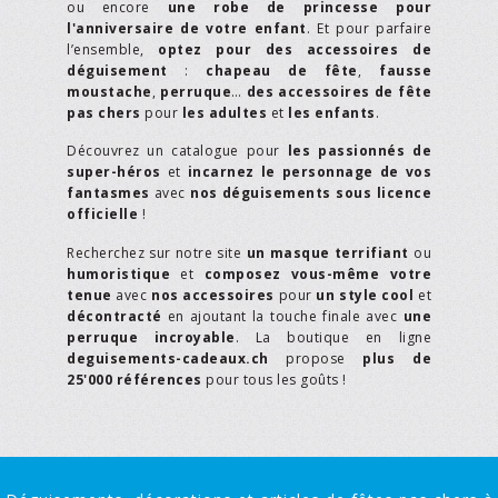
ou encore
une robe de princesse pour
l'anniversaire de votre enfant
. Et pour parfaire
l’ensemble,
optez pour des accessoires de
déguisement
:
chapeau de fête
,
fausse
moustache
,
perruque
…
des accessoires de fête
pas chers
pour
les adultes
et
les enfants
.
Découvrez un catalogue pour
les passionnés de
super-héros
et
incarnez le personnage de vos
fantasmes
avec
nos déguisements sous licence
officielle
!
Recherchez sur notre site
un masque terrifiant
ou
humoristique
et
composez vous-même votre
tenue
avec
nos accessoires
pour
un style cool
et
décontracté
en ajoutant la touche finale avec
une
perruque incroyable
. La boutique en ligne
deguisements-cadeaux.ch
propose
plus de
25'000 références
pour tous les goûts !