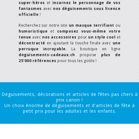
super-héros
et
incarnez le personnage de vos
fantasmes
avec
nos déguisements sous licence
officielle
!
Recherchez sur notre site
un masque terrifiant
ou
humoristique
et
composez vous-même votre
tenue
avec
nos accessoires
pour
un style cool
et
décontracté
en ajoutant la touche finale avec
une
perruque incroyable
. La boutique en ligne
deguisements-cadeaux.ch
propose
plus de
25'000 références
pour tous les goûts !
Déguisements, décorations et articles de fêtes pas chers à
prix canon !
Un choix énorme de déguisements et d'articles de fête à
petit prix pour les adultes et les enfants.