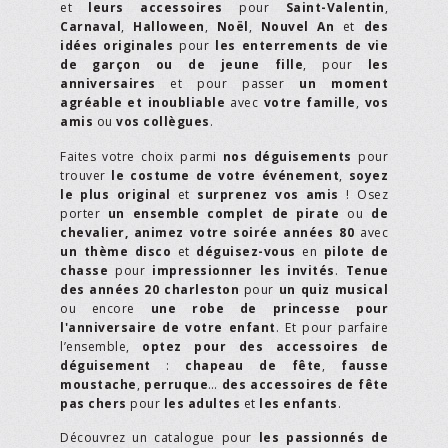
et
leurs accessoires
pour
Saint-Valentin
,
Carnaval
,
Halloween
,
Noël
,
Nouvel An
et
des
idées originales
pour
les enterrements de vie
de garçon ou de jeune fille
, pour
les
anniversaires
et pour passer
un moment
agréable et inoubliable
avec
votre famille
,
vos
amis
ou
vos collègues
.
Faites votre choix parmi
nos déguisements
pour
trouver
le costume de votre événement
,
soyez
le plus original
et
surprenez vos amis
! Osez
porter
un ensemble complet de pirate
ou
de
chevalier,
animez votre soirée années 80
avec
un thème disco
et
déguisez-vous
en
pilote de
chasse
pour
impressionner les invités
.
Tenue
des années 20 charleston
pour
un quiz musical
ou encore
une robe de princesse pour
l'anniversaire de votre enfant
. Et pour parfaire
l’ensemble,
optez pour des accessoires de
déguisement
:
chapeau de fête
,
fausse
moustache
,
perruque
…
des accessoires de fête
pas chers
pour
les adultes
et
les enfants
.
Découvrez un catalogue pour
les passionnés de